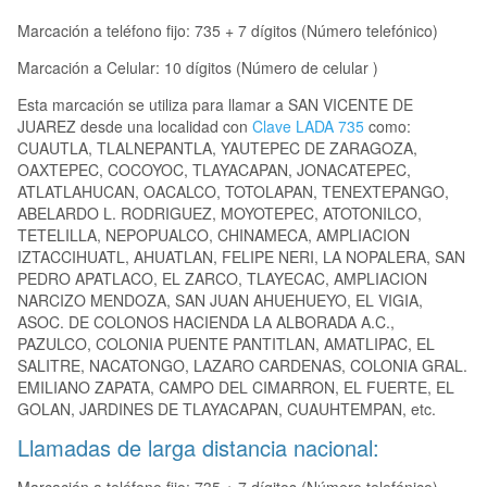
Marcación a teléfono fijo: 735 + 7 dígitos (Número telefónico)
Marcación a Celular: 10 dígitos (Número de celular )
Esta marcación se utiliza para llamar a SAN VICENTE DE
JUAREZ desde una localidad con
Clave LADA 735
como:
CUAUTLA, TLALNEPANTLA, YAUTEPEC DE ZARAGOZA,
OAXTEPEC, COCOYOC, TLAYACAPAN, JONACATEPEC,
ATLATLAHUCAN, OACALCO, TOTOLAPAN, TENEXTEPANGO,
ABELARDO L. RODRIGUEZ, MOYOTEPEC, ATOTONILCO,
TETELILLA, NEPOPUALCO, CHINAMECA, AMPLIACION
IZTACCIHUATL, AHUATLAN, FELIPE NERI, LA NOPALERA, SAN
PEDRO APATLACO, EL ZARCO, TLAYECAC, AMPLIACION
NARCIZO MENDOZA, SAN JUAN AHUEHUEYO, EL VIGIA,
ASOC. DE COLONOS HACIENDA LA ALBORADA A.C.,
PAZULCO, COLONIA PUENTE PANTITLAN, AMATLIPAC, EL
SALITRE, NACATONGO, LAZARO CARDENAS, COLONIA GRAL.
EMILIANO ZAPATA, CAMPO DEL CIMARRON, EL FUERTE, EL
GOLAN, JARDINES DE TLAYACAPAN, CUAUHTEMPAN, etc.
Llamadas de larga distancia nacional: