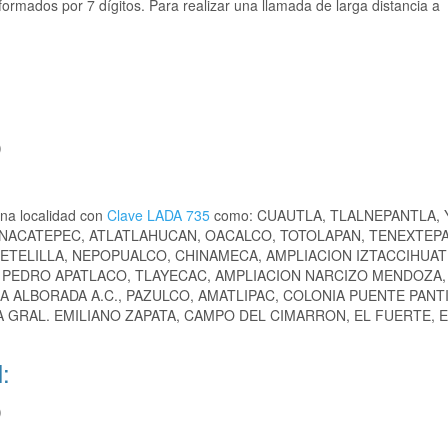
ormados por 7 dígitos. Para realizar una llamada de larga distancia a
)
na localidad con
Clave LADA 735
como: CUAUTLA, TLALNEPANTLA,
ONACATEPEC, ATLATLAHUCAN, OACALCO, TOTOLAPAN, TENEXTEP
ETELILLA, NEPOPUALCO, CHINAMECA, AMPLIACION IZTACCIHUAT
AN PEDRO APATLACO, TLAYECAC, AMPLIACION NARCIZO MENDOZA,
A ALBORADA A.C., PAZULCO, AMATLIPAC, COLONIA PUENTE PANT
 GRAL. EMILIANO ZAPATA, CAMPO DEL CIMARRON, EL FUERTE, 
:
)