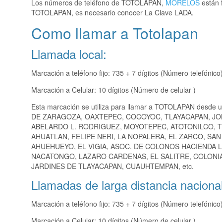
Los números de teléfono de TOTOLAPAN,
MORELOS
están f
TOTOLAPAN, es necesario conocer La Clave LADA.
Como llamar a Totolapan
Llamada local:
Marcación a teléfono fijo: 735 + 7 dígitos (Número telefónico
Marcación a Celular: 10 dígitos (Número de celular )
Esta marcación se utiliza para llamar a TOTOLAPAN desde u
DE ZARAGOZA, OAXTEPEC, COCOYOC, TLAYACAPAN, J
ABELARDO L. RODRIGUEZ, MOYOTEPEC, ATOTONILCO, T
AHUATLAN, FELIPE NERI, LA NOPALERA, EL ZARCO, S
AHUEHUEYO, EL VIGIA, ASOC. DE COLONOS HACIENDA L
NACATONGO, LAZARO CARDENAS, EL SALITRE, COLONIA
JARDINES DE TLAYACAPAN, CUAUHTEMPAN, etc.
Llamadas de larga distancia nacional
Marcación a teléfono fijo: 735 + 7 dígitos (Número telefónico
Marcación a Celular: 10 dígitos (Número de celular )