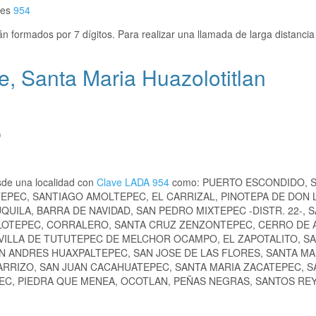
 es
954
n formados por 7 dígitos. Para realizar una llamada de larga distanci
e, Santa Maria Huazolotitlan
)
sde una localidad con
Clave LADA 954
como: PUERTO ESCONDIDO, 
EPEC, SANTIAGO AMOLTEPEC, EL CARRIZAL, PINOTEPA DE DON L
QUILA, BARRA DE NAVIDAD, SAN PEDRO MIXTEPEC -DISTR. 22-, 
LOTEPEC, CORRALERO, SANTA CRUZ ZENZONTEPEC, CERRO DE AI
, VILLA DE TUTUTEPEC DE MELCHOR OCAMPO, EL ZAPOTALITO, S
N ANDRES HUAXPALTEPEC, SAN JOSE DE LAS FLORES, SANTA MA
ARRIZO, SAN JUAN CACAHUATEPEC, SANTA MARIA ZACATEPEC, S
PEC, PIEDRA QUE MENEA, OCOTLAN, PEÑAS NEGRAS, SANTOS RE