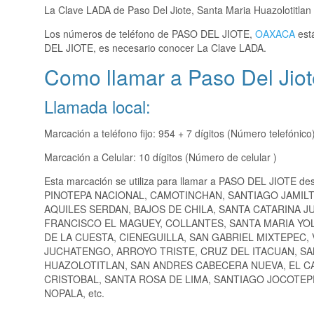
La Clave LADA de Paso Del Jiote, Santa Maria Huazolotitlan
Los números de teléfono de PASO DEL JIOTE,
OAXACA
está
DEL JIOTE, es necesario conocer La Clave LADA.
Como llamar a Paso Del Jiot
Llamada local:
Marcación a teléfono fijo: 954 + 7 dígitos (Número telefónico
Marcación a Celular: 10 dígitos (Número de celular )
Esta marcación se utiliza para llamar a PASO DEL JIOTE de
PINOTEPA NACIONAL, CAMOTINCHAN, SANTIAGO JAMILT
AQUILES SERDAN, BAJOS DE CHILA, SANTA CATARINA JU
FRANCISCO EL MAGUEY, COLLANTES, SANTA MARIA YO
DE LA CUESTA, CIENEGUILLA, SAN GABRIEL MIXTEPEC
JUCHATENGO, ARROYO TRISTE, CRUZ DEL ITACUAN, SA
HUAZOLOTITLAN, SAN ANDRES CABECERA NUEVA, EL C
CRISTOBAL, SANTA ROSA DE LIMA, SANTIAGO JOCOTE
NOPALA, etc.