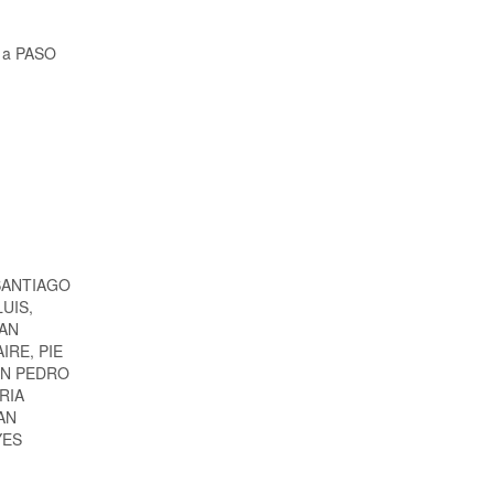
a a PASO
SANTIAGO
UIS,
SAN
RE, PIE
AN PEDRO
RIA
AN
YES