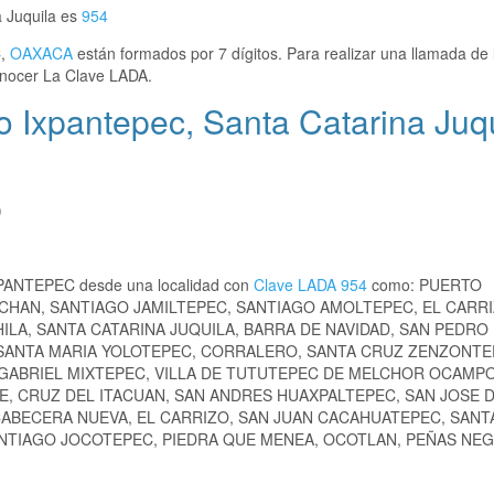
 Juquila es
954
C,
OAXACA
están formados por 7 dígitos. Para realizar una llamada de 
nocer La Clave LADA.
 Ixpantepec, Santa Catarina Juq
)
XPANTEPEC desde una localidad con
Clave LADA 954
como: PUERTO
CHAN, SANTIAGO JAMILTEPEC, SANTIAGO AMOLTEPEC, EL CARRI
HILA, SANTA CATARINA JUQUILA, BARRA DE NAVIDAD, SAN PEDRO
, SANTA MARIA YOLOTEPEC, CORRALERO, SANTA CRUZ ZENZONTE
N GABRIEL MIXTEPEC, VILLA DE TUTUTEPEC DE MELCHOR OCAMPO
, CRUZ DEL ITACUAN, SAN ANDRES HUAXPALTEPEC, SAN JOSE D
CABECERA NUEVA, EL CARRIZO, SAN JUAN CACAHUATEPEC, SANT
ANTIAGO JOCOTEPEC, PIEDRA QUE MENEA, OCOTLAN, PEÑAS NEG