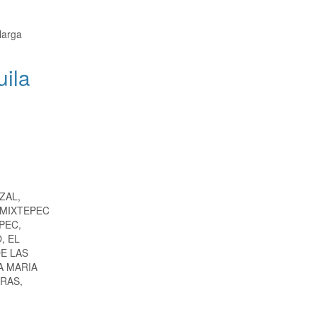
larga
uila
ZAL,
 MIXTEPEC
PEC,
, EL
E LAS
A MARIA
RAS,