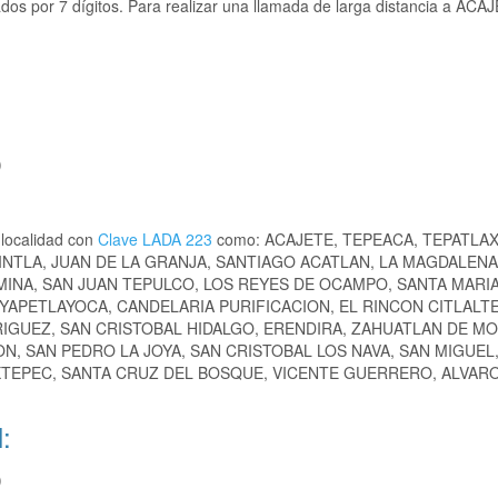
os por 7 dígitos. Para realizar una llamada de larga distancia a ACA
)
 localidad con
Clave LADA 223
como: ACAJETE, TEPEACA, TEPATLA
INTLA, JUAN DE LA GRANJA, SANTIAGO ACATLAN, LA MAGDALEN
MINA, SAN JUAN TEPULCO, LOS REYES DE OCAMPO, SANTA MARI
OYAPETLAYOCA, CANDELARIA PURIFICACION, EL RINCON CITLALT
IGUEZ, SAN CRISTOBAL HIDALGO, ERENDIRA, ZAHUATLAN DE M
, SAN PEDRO LA JOYA, SAN CRISTOBAL LOS NAVA, SAN MIGUEL
EXTEPEC, SANTA CRUZ DEL BOSQUE, VICENTE GUERRERO, ALVAR
:
)