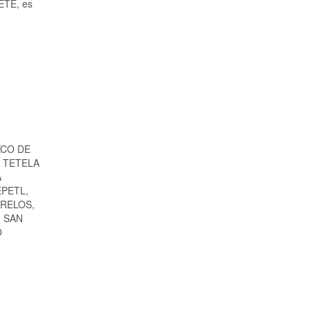
JETE, es
XCO DE
A TETELA
A
EPETL,
ORELOS,
, SAN
O