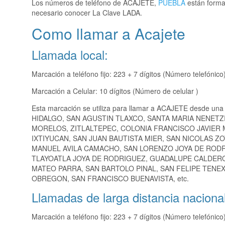
Los números de teléfono de ACAJETE,
PUEBLA
están formad
necesario conocer La Clave LADA.
Como llamar a Acajete
Llamada local:
Marcación a teléfono fijo: 223 + 7 dígitos (Número telefónico
Marcación a Celular: 10 dígitos (Número de celular )
Esta marcación se utiliza para llamar a ACAJETE desde una
HIDALGO, SAN AGUSTIN TLAXCO, SANTA MARIA NENETZ
MORELOS, ZITLALTEPEC, COLONIA FRANCISCO JAVIER 
IXTIYUCAN, SAN JUAN BAUTISTA MIER, SAN NICOLAS Z
MANUEL AVILA CAMACHO, SAN LORENZO JOYA DE RODR
TLAYOATLA JOYA DE RODRIGUEZ, GUADALUPE CALDERON
MATEO PARRA, SAN BARTOLO PINAL, SAN FELIPE TEN
OBREGON, SAN FRANCISCO BUENAVISTA, etc.
Llamadas de larga distancia nacional
Marcación a teléfono fijo: 223 + 7 dígitos (Número telefónico