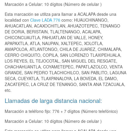
Marcación a Celular: 10 dígitos (Número de celular )
Esta marcación se utiliza para llamar a ACALAPA desde una
localidad con
Clave LADA 776
como: HUAUCHINANGO,
AHUACATLAN, ACAXOCHITLAN, AHUAZOTEPEC, TENANGO
DE DORIA, BERISTAIN, TLALTENANGO, ACALAPA,
CHICONCUAUTLA, PAHUATLAN DE VALLE, HONEY,
APAPAXTLA, ATLA, NAUPAN, XALTEPEC, XOLOTLA,
AMAPOLOA, ATLANTONGO, CHILA DE JUAREZ, CHIMALAPA,
CERRO CHIQUITO, COPILA, SAN LORENZO TLAXIPEHUALA,
LOS REYES, EL TEJOCOTAL, SAN MIGUEL DEL RESGATE,
CHACHAHUANTLA, COYAMETEPEC, PAPATLAZOLCO, VENTA
GRANDE, SAN PEDRO TLACHICHILCO, SAN PABLITO, LAGUNA
SECA, CUEYATLA, TLAXPANALOYA, LA BOVEDA, EL DAMO,
ZACATEPEC, LA CRUZ DE TENANGO, SANTA ANA TZACUALA,
etc.
Llamadas de larga distancia nacional:
Marcación a teléfono fijo: 776 + 7 dígitos (Número telefónico)
Marcación a Celular: 10 dígitos (Número de celular )