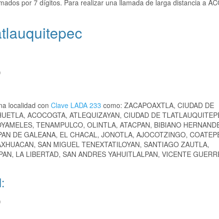
mados por 7 dígitos. Para realizar una llamada de larga distancia a
tlauquitepec
)
na localidad con
Clave LADA 233
como: ZACAPOAXTLA, CIUDAD DE
UETLA, ACOCOGTA, ATLEQUIZAYAN, CIUDAD DE TLATLAUQUITEP
YAMELES, TENAMPULCO, OLINTLA, ATACPAN, BIBIANO HERNAND
PAN DE GALEANA, EL CHACAL, JONOTLA, AJOCOTZINGO, COATEP
AXHUACAN, SAN MIGUEL TENEXTATILOYAN, SANTIAGO ZAUTLA,
PAN, LA LIBERTAD, SAN ANDRES YAHUITLALPAN, VICENTE GUERR
:
)