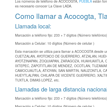
Los números de teléfono de ACOCOGTA,
PUEBLA
están for
es necesario conocer La Clave LADA.
Como llamar a Acocogta, Tla
Llamada local:
Marcación a teléfono fijo: 233 + 7 dígitos (Número telefónico
Marcación a Celular: 10 dígitos (Número de celular )
Esta marcación se utiliza para llamar a ACOCOGTA desde u
CUETZALAN, AYOTOXCO DE GUERRERO, ATZALAN, HUEH
AYOTZINAPAN, ZOQUIAPAN, ZARAGOZA, HUAHUAXTLA, O
IXTEPEC, ZAPOTITLAN DE MENDEZ, OCOTLAN, TUZAMA
CAMOCUAUTLA, ATIOYAN, SAN MARTIN, NAUZONTLA, C
HUEYTLALPAN, CHILAPA DE VICENTE GUERRERO, XALTI
TUXTLA, DIMAS LOPEZ, etc.
Llamadas de larga distancia nacional
Marcación a teléfono fijo: 233 + 7 dígitos (Número telefónico
Marcación a Celular: 10 dígitos (Número de celular )