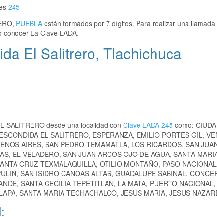
 es
245
RERO,
PUEBLA
están formados por 7 dígitos. Para realizar una llamada
 conocer La Clave LADA.
a El Salitrero, Tlachichuca
)
 EL SALITRERO desde una localidad con
Clave LADA 245
como: CIUDA
ESCONDIDA EL SALITRERO, ESPERANZA, EMILIO PORTES GIL, V
ENOS AIRES, SAN PEDRO TEMAMATLA, LOS RICARDOS, SAN JUA
AS, EL VELADERO, SAN JUAN ARCOS OJO DE AGUA, SANTA MARIA
SANTA CRUZ TEXMALAQUILLA, OTILIO MONTAÑO, PASO NACIONAL
ULIN, SAN ISIDRO CANOAS ALTAS, GUADALUPE SABINAL, CONCE
NDE, SANTA CECILIA TEPETITLAN, LA MATA, PUERTO NACIONAL,
APA, SANTA MARIA TECHACHALCO, JESUS MARIA, JESUS NAZARE
: