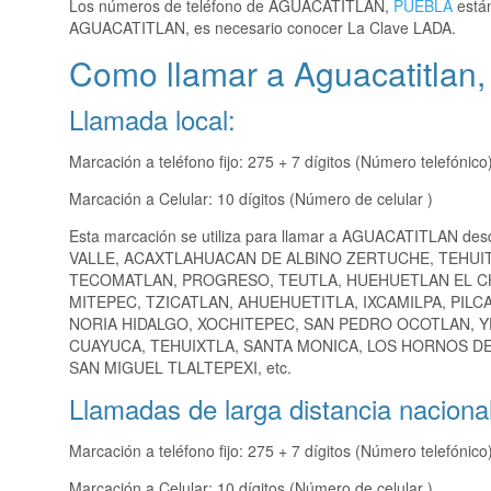
Los números de teléfono de AGUACATITLAN,
PUEBLA
están
AGUACATITLAN, es necesario conocer La Clave LADA.
Como llamar a Aguacatitlan,
Llamada local:
Marcación a teléfono fijo: 275 + 7 dígitos (Número telefónico
Marcación a Celular: 10 dígitos (Número de celular )
Esta marcación se utiliza para llamar a AGUACATITLAN des
VALLE, ACAXTLAHUACAN DE ALBINO ZERTUCHE, TEHUIT
TECOMATLAN, PROGRESO, TEUTLA, HUEHUETLAN EL CH
MITEPEC, TZICATLAN, AHUEHUETITLA, IXCAMILPA, PILCA
NORIA HIDALGO, XOCHITEPEC, SAN PEDRO OCOTLAN, Y
CUAYUCA, TEHUIXTLA, SANTA MONICA, LOS HORNOS DE
SAN MIGUEL TLALTEPEXI, etc.
Llamadas de larga distancia nacional
Marcación a teléfono fijo: 275 + 7 dígitos (Número telefónico
Marcación a Celular: 10 dígitos (Número de celular )