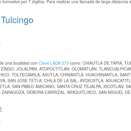
 formados por 7 dígitos. Para realizar una llamada de larga distancia 
 Tulcingo
)
de una localidad con
Clave LADA 275
como: CHIAUTLA DE TAPIA, T
ZINGO, JOLALPAN, ATOPOLTITLAN, OLOMATLAN, TLANCUALPICA
ICO, TOLTECAMILA, AXUTLA, CHINANTLA, HUACHINANTLA, SAN
YA, SAN JOSE TETLA, CHILA DE LA SAL, AYOXUXTLA, AGUACATITL
ETLA, SAN PABLO AMICANO, SANTA CRUZ TEJALPA, XICOTLAN, S
 ZARAGOZA, DEBORA CARRIZAL, MIXQUITLIXCO, SAN MIGUEL DE
:
)