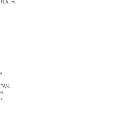
ATLA, es
S,
PAN,
EL
c.