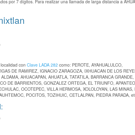
dos por 7 dígitos. Para realizar una llamada de larga distancia a AHU
ixtlan
)
 localidad con
Clave LADA 282
como: PEROTE, AYAHUALULCO,
GAS DE RAMIREZ, IGNACIO ZARAGOZA, IXHUACAN DE LOS REYE
A ALDAMA, AHUACAPAN, AHUATLA, TATATILA, BARRANCA GRANDE,
SCO DE BARRIENTOS, GONZALEZ ORTEGA, EL TRIUNFO, APANTEO
CHULAC, OCOTEPEC, VILLA HERMOSA, XOLOLOYAN, LAS MINAS, 
UHTEMOC, POCITOS, TOZIHUIC, CETLALPAN, PIEDRA PARADA, et
:
)