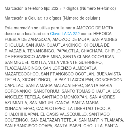
Marcación a teléfono fijo: 222 + 7 dígitos (Número telefónico)
Marcación a Celular: 10 dígitos (Número de celular )
Esta marcación se utiliza para llamar a AMOZOC DE MOTA
desde una localidad con
Clave LADA 222
como: HEROICA
PUEBLA DE ZARAGOZA, AMOZOC DE MOTA, SAN ANDRES
CHOLULA, SAN JUAN CUAUTLANCINGO, CHOLULA DE
RIVADABIA, TENANCINGO, PAPALOTLA, CHACHAPA, CHIPILO
DE FRANCISCO JAVIER MINA, SANTA CLARA OCOYUCAN,
SAN MIGUEL XOXTLA, VILLA VICENTE GUERRERO,
TLAXCALANCINGO, SAN LORENZO ALMECATLA,
MAZATECOCHCO, SAN FRANCISCO OCOTLAN, BUENAVISTA
TETELA, XICOHTZINCO, LA PAZ TLAXCOLPAN, CONCEPCION
CAPULAC, SANTA MARIA MALACATEPEC, SANTA MARIA
CORONANGO, SANCTORUM, SANTO TOMAS CHAUTLA, LOS
ANGELES TETELA, SANTIAGO MOMOXPAN, SAN ANDRES
AZUMIATLA, SAN MIGUEL CANOA, SANTA MARIA
XONACATEPEC, CACALOTEPEC, LA LIBERTAD TECOLA,
CHALCHIHUAPAN, EL OASIS VALSEQUILLO, SANTIAGO
COLTZINGO, SAN BALTAZAR TETELA, SAN MARTIN TLAMAPA,
SAN FRANCISCO COAPA, SANTA ISABEL CHOLULA, SANTA