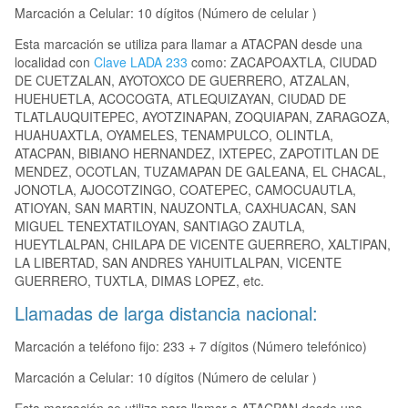
Marcación a Celular: 10 dígitos (Número de celular )
Esta marcación se utiliza para llamar a ATACPAN desde una
localidad con
Clave LADA 233
como: ZACAPOAXTLA, CIUDAD
DE CUETZALAN, AYOTOXCO DE GUERRERO, ATZALAN,
HUEHUETLA, ACOCOGTA, ATLEQUIZAYAN, CIUDAD DE
TLATLAUQUITEPEC, AYOTZINAPAN, ZOQUIAPAN, ZARAGOZA,
HUAHUAXTLA, OYAMELES, TENAMPULCO, OLINTLA,
ATACPAN, BIBIANO HERNANDEZ, IXTEPEC, ZAPOTITLAN DE
MENDEZ, OCOTLAN, TUZAMAPAN DE GALEANA, EL CHACAL,
JONOTLA, AJOCOTZINGO, COATEPEC, CAMOCUAUTLA,
ATIOYAN, SAN MARTIN, NAUZONTLA, CAXHUACAN, SAN
MIGUEL TENEXTATILOYAN, SANTIAGO ZAUTLA,
HUEYTLALPAN, CHILAPA DE VICENTE GUERRERO, XALTIPAN,
LA LIBERTAD, SAN ANDRES YAHUITLALPAN, VICENTE
GUERRERO, TUXTLA, DIMAS LOPEZ, etc.
Llamadas de larga distancia nacional:
Marcación a teléfono fijo: 233 + 7 dígitos (Número telefónico)
Marcación a Celular: 10 dígitos (Número de celular )