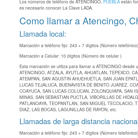
Los números de teléfono de ATENCINGO,
PUEBLA
están fo
es necesario conocer La Clave LADA.
Como llamar a Atencingo, Ch
Llamada local:
Marcación a teléfono fijo: 243 + 7 dígitos (Número telefónico
Marcación a Celular: 10 dígitos (Número de celular )
Esta marcación se utiliza para llamar a ATENCINGO desde u
ATENCINGO, ATZALA, AYUTLA, AHUATLAN, TEPEXCO, C
ATEMPAN, SAN AGUSTIN AHUEHUETLA, SAN JUAN EPATL
LUCAS TEJALUCA, BUENAVISTA DE BENITO JUAREZ, CO
COAYUCA, SAN LUCAS COLUCAN, ZOLONQUIAPA, SAN I
MINAS, SAN SEBASTIAN PUCTLA, VIBORILLAS DE HIDAL
PATLANOAYA, TEOPANTLAN, SAN MIGUEL TECOLACIO, 
DIAZ, LAS BOCAS, LAGUNILLAS DE RAYON, etc.
Llamadas de larga distancia nacional
Marcación a teléfono fijo: 243 + 7 dígitos (Número telefónico