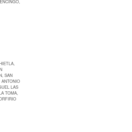
 ATENCINGO,
HIETLA,
N
N, SAN
N ANTONIO
GUEL LAS
LA TOMA,
ORFIRIO