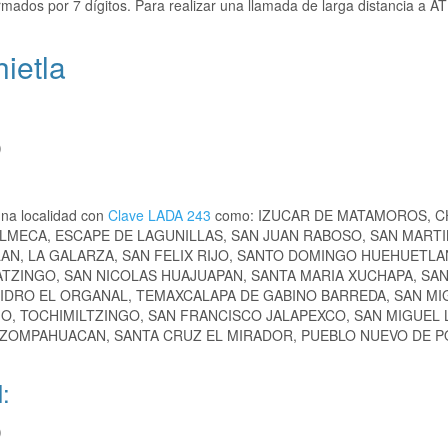
rmados por 7 dígitos. Para realizar una llamada de larga distancia a
ietla
)
na localidad con
Clave LADA 243
como: IZUCAR DE MATAMOROS, C
ALMECA, ESCAPE DE LAGUNILLAS, SAN JUAN RABOSO, SAN MARTI
AN, LA GALARZA, SAN FELIX RIJO, SANTO DOMINGO HUEHUETLA
ATZINGO, SAN NICOLAS HUAJUAPAN, SANTA MARIA XUCHAPA, SA
SIDRO EL ORGANAL, TEMAXCALAPA DE GABINO BARREDA, SAN MI
GO, TOCHIMILTZINGO, SAN FRANCISCO JALAPEXCO, SAN MIGUEL 
TZOMPAHUACAN, SANTA CRUZ EL MIRADOR, PUEBLO NUEVO DE P
:
)