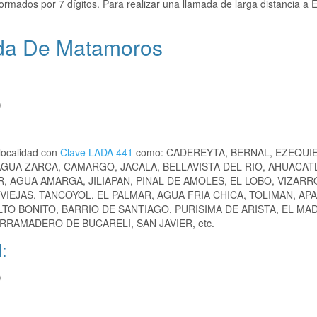
ormados por 7 dígitos. Para realizar una llamada de larga distancia a
nda De Matamoros
)
localidad con
Clave LADA 441
como: CADEREYTA, BERNAL, EZEQUI
AGUA ZARCA, CAMARGO, JACALA, BELLAVISTA DEL RIO, AHUACAT
, AGUA AMARGA, JILIAPAN, PINAL DE AMOLES, EL LOBO, VIZARR
VIEJAS, TANCOYOL, EL PALMAR, AGUA FRIA CHICA, TOLIMAN, AP
TO BONITO, BARRIO DE SANTIAGO, PURISIMA DE ARISTA, EL MA
RAMADERO DE BUCARELI, SAN JAVIER, etc.
:
)