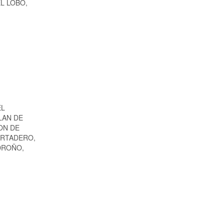
 EL LOBO,
EL
LAN DE
ON DE
ARTADERO,
DROÑO,