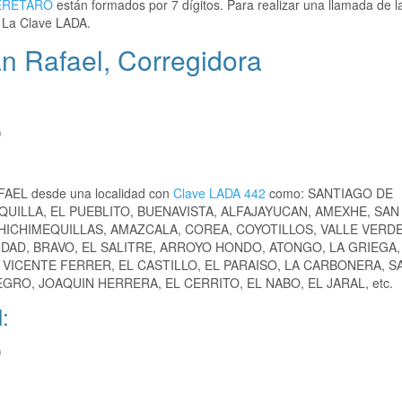
ERETARO
están formados por 7 dígitos. Para realizar una llamada de l
 La Clave LADA.
n Rafael, Corregidora
)
AFAEL desde una localidad con
Clave LADA 442
como: SANTIAGO DE
UILLA, EL PUEBLITO, BUENAVISTA, ALFAJAYUCAN, AMEXHE, SAN
CHICHIMEQUILLAS, AMAZCALA, COREA, COYOTILLOS, VALLE VERDE
DAD, BRAVO, EL SALITRE, ARROYO HONDO, ATONGO, LA GRIEGA,
 VICENTE FERRER, EL CASTILLO, EL PARAISO, LA CARBONERA, 
RO, JOAQUIN HERRERA, EL CERRITO, EL NABO, EL JARAL, etc.
:
)