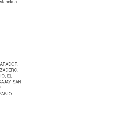
stancia a
 PARADOR
AZADERO,
IO, EL
XAJAY, SAN
E
PABLO