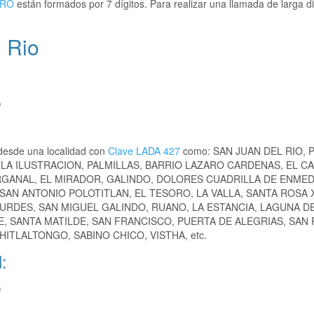
ARO
están formados por 7 dígitos. Para realizar una llamada de larga di
 Rio
)
desde una localidad con
Clave LADA 427
como: SAN JUAN DEL RIO,
 LA ILUSTRACION, PALMILLAS, BARRIO LAZARO CARDENAS, EL C
 ORGANAL, EL MIRADOR, GALINDO, DOLORES CUADRILLA DE ENMED
 SAN ANTONIO POLOTITLAN, EL TESORO, LA VALLA, SANTA ROSA 
OURDES, SAN MIGUEL GALINDO, RUANO, LA ESTANCIA, LAGUNA D
, SANTA MATILDE, SAN FRANCISCO, PUERTA DE ALEGRIAS, SAN 
ITLALTONGO, SABINO CHICO, VISTHA, etc.
:
)