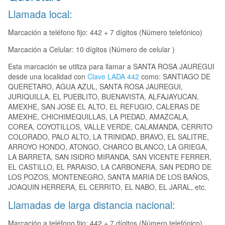
Llamada local:
Marcación a teléfono fijo: 442 + 7 dígitos (Número telefónico)
Marcación a Celular: 10 dígitos (Número de celular )
Esta marcación se utiliza para llamar a SANTA ROSA JAUREGUI
desde una localidad con
Clave LADA 442
como: SANTIAGO DE
QUERETARO, AGUA AZUL, SANTA ROSA JAUREGUI,
JURIQUILLA, EL PUEBLITO, BUENAVISTA, ALFAJAYUCAN,
AMEXHE, SAN JOSE EL ALTO, EL REFUGIO, CALERAS DE
AMEXHE, CHICHIMEQUILLAS, LA PIEDAD, AMAZCALA,
COREA, COYOTILLOS, VALLE VERDE, CALAMANDA, CERRITO
COLORADO, PALO ALTO, LA TRINIDAD, BRAVO, EL SALITRE,
ARROYO HONDO, ATONGO, CHARCO BLANCO, LA GRIEGA,
LA BARRETA, SAN ISIDRO MIRANDA, SAN VICENTE FERRER,
EL CASTILLO, EL PARAISO, LA CARBONERA, SAN PEDRO DE
LOS POZOS, MONTENEGRO, SANTA MARIA DE LOS BAÑOS,
JOAQUIN HERRERA, EL CERRITO, EL NABO, EL JARAL, etc.
Llamadas de larga distancia nacional:
Marcación a teléfono fijo: 442 + 7 dígitos (Número telefónico)