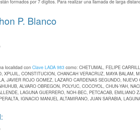
stán formados por 7 dígitos. Para realizar una llamada de larga distan
hon P. Blanco
)
na localidad con
Clave LADA 983
como: CHETUMAL, FELIPE CARRIL
, XPUJIL, CONSTITUCION, CHANCAH VERACRUZ, MAYA BALAM, M
ZULA, JAVIER ROJO GOMEZ, LAZARO CARDENAS SEGUNDO, NUEVO
HUHUB, ALVARO OBREGON, POLYUC, COCOYOL, CHUN-YAH, NAC
LLENDE, LAGUNA GUERRERO, NOH-BEC, PETCACAB, EMILIANO Z
ERALTA, IGNACIO MANUEL ALTAMIRANO, JUAN SARABIA, LAGUNA
:
)