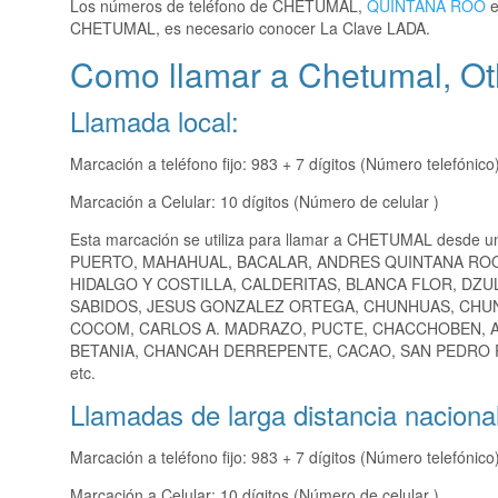
Los números de teléfono de CHETUMAL,
QUINTANA ROO
e
CHETUMAL, es necesario conocer La Clave LADA.
Como llamar a Chetumal, Ot
Llamada local:
Marcación a teléfono fijo: 983 + 7 dígitos (Número telefónico
Marcación a Celular: 10 dígitos (Número de celular )
Esta marcación se utiliza para llamar a CHETUMAL desde u
PUERTO, MAHAHUAL, BACALAR, ANDRES QUINTANA ROO
HIDALGO Y COSTILLA, CALDERITAS, BLANCA FLOR, D
SABIDOS, JESUS GONZALEZ ORTEGA, CHUNHUAS, CHUN
COCOM, CARLOS A. MADRAZO, PUCTE, CHACCHOBEN, A
BETANIA, CHANCAH DERREPENTE, CACAO, SAN PEDRO P
etc.
Llamadas de larga distancia nacional
Marcación a teléfono fijo: 983 + 7 dígitos (Número telefónico
Marcación a Celular: 10 dígitos (Número de celular )