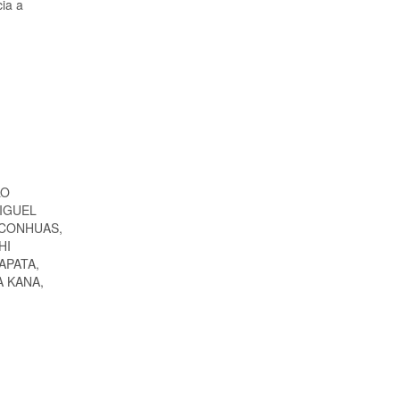
cia a
LO
IGUEL
 CONHUAS,
HI
APATA,
 KANA,