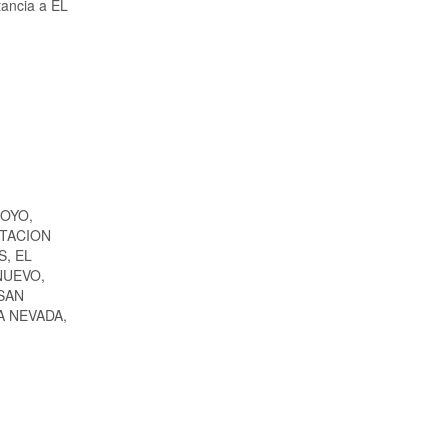
tancia a EL
OYO,
STACION
, EL
NUEVO,
SAN
A NEVADA,