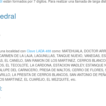
SI
están formados por 7 dígitos. Para realizar una llamada de larga dis
edral
)
una localidad con
Clave LADA 488
como: MATEHUALA, DOCTOR ARR
 CARMEN DE LA LAJA, LAGUNILLAS, TANQUE NUEVO, VANEGAS, E
S, EL CANELO, SAN RAMON DE LOS MARTINEZ, CERROS BLANCOS
S, EL TECOLOTE, LA CARDONA, ESTACION WADLEY, ESTANQUE 
DALUPE DEL CARNICERO, PRESA DE MALTOS, CERRO DE FLORES, 
ARILLO, LA PRESITA DE CERROS BLANCOS, SAN ANTONIO DE PEÑ
OS MARTINEZ, EL CUAREJO, EL MEZQUITE, etc.
:
)