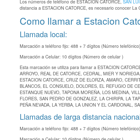
Los números de teléfono de ESTACION CATORCE,
SAN LU
distancia a ESTACION CATORCE, es necesario conocer La 
Como llamar a Estacion Cat
Llamada local:
Marcación a teléfono fijo: 488 + 7 dígitos (Número telefónico
Marcación a Celular: 10 dígitos (Número de celular )
Esta marcación se utiliza para llamar a ESTACION CATORC
ARROYO, REAL DE CATORCE, CEDRAL, MIER Y NORIEGA
ESTACION CATORCE, CRUZ DE ELORZA, AMARO, CERRI
BLANCOS, EL CONSUELO, DOLORES, EL REFUGIO DE C
ESTANQUE NUEVO, TAPONA MOREÑA, LOS MEDINA, VILL
FLORES, SAN PEDRO DE GONZALEZ, LA CHIRIPA, LA T
PEÑA NEVADA, LA YERBA, LA UNION Y EL CARDONAL, SA
Llamadas de larga distancia nacional
Marcación a teléfono fijo: 488 + 7 dígitos (Número telefónico
Marcación a Celular: 10 dígitos (Número de celular )