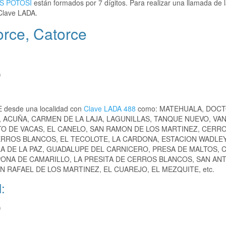
IS POTOSI
están formados por 7 dígitos. Para realizar una llamada de 
Clave LADA.
orce, Catorce
)
E desde una localidad con
Clave LADA 488
como: MATEHUALA, DOC
, ACUÑA, CARMEN DE LA LAJA, LAGUNILLAS, TANQUE NUEVO, VA
TO DE VACAS, EL CANELO, SAN RAMON DE LOS MARTINEZ, CERR
ERROS BLANCOS, EL TECOLOTE, LA CARDONA, ESTACION WADLEY
A DE LA PAZ, GUADALUPE DEL CARNICERO, PRESA DE MALTOS, 
APONA DE CAMARILLO, LA PRESITA DE CERROS BLANCOS, SAN AN
N RAFAEL DE LOS MARTINEZ, EL CUAREJO, EL MEZQUITE, etc.
:
)