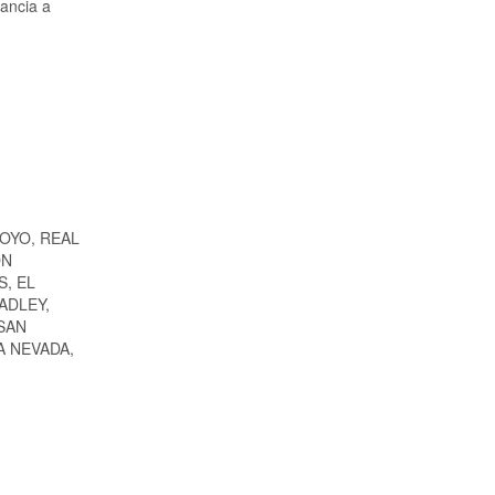
tancia a
OYO, REAL
ON
, EL
ADLEY,
SAN
A NEVADA,