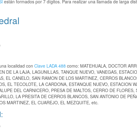
SI
están formados por 7 dígitos. Para realizar una llamada de larga dis
edral
)
una localidad con
Clave LADA 488
como: MATEHUALA, DOCTOR ARR
EN DE LA LAJA, LAGUNILLAS, TANQUE NUEVO, VANEGAS, ESTACI
S, EL CANELO, SAN RAMON DE LOS MARTINEZ, CERROS BLANCOS
S, EL TECOLOTE, LA CARDONA, ESTANQUE NUEVO, ESTACION W
DALUPE DEL CARNICERO, PRESA DE MALTOS, CERRO DE FLORES, 
ARILLO, LA PRESITA DE CERROS BLANCOS, SAN ANTONIO DE PEÑ
OS MARTINEZ, EL CUAREJO, EL MEZQUITE, etc.
:
)