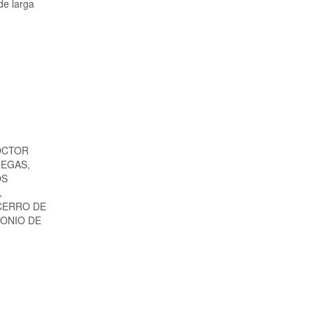
de larga
OCTOR
NEGAS,
OS
,
 CERRO DE
TONIO DE