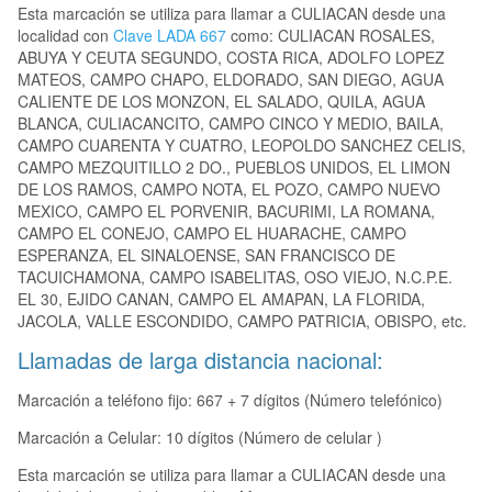
Esta marcación se utiliza para llamar a CULIACAN desde una
localidad con
Clave LADA 667
como: CULIACAN ROSALES,
ABUYA Y CEUTA SEGUNDO, COSTA RICA, ADOLFO LOPEZ
MATEOS, CAMPO CHAPO, ELDORADO, SAN DIEGO, AGUA
CALIENTE DE LOS MONZON, EL SALADO, QUILA, AGUA
BLANCA, CULIACANCITO, CAMPO CINCO Y MEDIO, BAILA,
CAMPO CUARENTA Y CUATRO, LEOPOLDO SANCHEZ CELIS,
CAMPO MEZQUITILLO 2 DO., PUEBLOS UNIDOS, EL LIMON
DE LOS RAMOS, CAMPO NOTA, EL POZO, CAMPO NUEVO
MEXICO, CAMPO EL PORVENIR, BACURIMI, LA ROMANA,
CAMPO EL CONEJO, CAMPO EL HUARACHE, CAMPO
ESPERANZA, EL SINALOENSE, SAN FRANCISCO DE
TACUICHAMONA, CAMPO ISABELITAS, OSO VIEJO, N.C.P.E.
EL 30, EJIDO CANAN, CAMPO EL AMAPAN, LA FLORIDA,
JACOLA, VALLE ESCONDIDO, CAMPO PATRICIA, OBISPO, etc.
Llamadas de larga distancia nacional:
Marcación a teléfono fijo: 667 + 7 dígitos (Número telefónico)
Marcación a Celular: 10 dígitos (Número de celular )
Esta marcación se utiliza para llamar a CULIACAN desde una