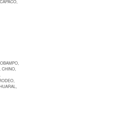
 BACAPACO,
COBAMPO,
 CHINO,
,
 RODEO,
AHUARAL,