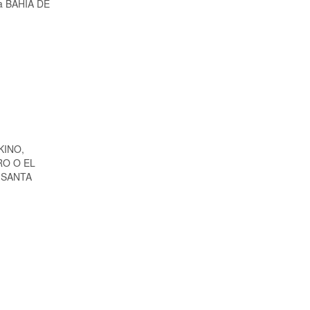
a a BAHIA DE
KINO,
RO O EL
 SANTA