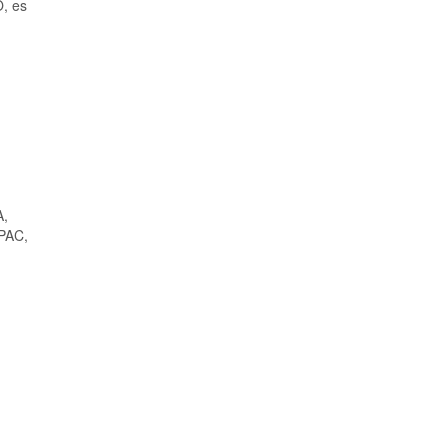
O, es
A,
PAC,