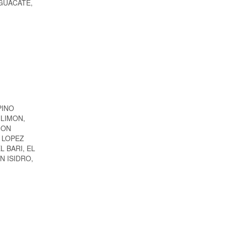
 AGUACATE,
PINO
 LIMON,
ION
 LOPEZ
L BARI, EL
N ISIDRO,