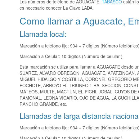
Los números de teléfono de AGUACATE,
TABASCO
están fo
es necesario conocer La Clave LADA.
Como llamar a Aguacate, Em
Llamada local:
Marcación a teléfono fijo: 934 + 7 dígitos (Número telefónico
Marcación a Celular: 10 dígitos (Número de celular )
Esta marcación se utiliza para llamar a AGUACATE desde un
SUAREZ, ALVARO OBREGON, AGUACATE, APATZINGAN, A
MIGUEL HIDALGO Y COSTILLA, CORONEL GREGORIO ME
POCHOTE, ARROYO EL TRIUNFO 1 RA. SECCION, CONST
MATEOS, MULTE, MACTUN, EL PICHI, JOBAL, CUYOS DE C
RAMONAL, LEONA VICARIO, OJO DE AGUA, LA CUCHILLA
RANCHO GRANDE, etc.
Llamadas de larga distancia nacional
Marcación a teléfono fijo: 934 + 7 dígitos (Número telefónico
Marcación a Celular: 10 dígitos (Número de celular )