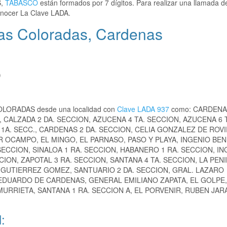
S,
TABASCO
están formados por 7 dígitos. Para realizar una llamada d
nocer La Clave LADA.
as Coloradas, Cardenas
)
COLORADAS desde una localidad con
Clave LADA 937
como: CARDENA
 CALZADA 2 DA. SECCION, AZUCENA 4 TA. SECCION, AZUCENA 6 
. SECC., CARDENAS 2 DA. SECCION, CELIA GONZALEZ DE ROV
R OCAMPO, EL MINGO, EL PARNASO, PASO Y PLAYA, INGENIO BEN
SECCION, SINALOA 1 RA. SECCION, HABANERO 1 RA. SECCION, IN
ON, ZAPOTAL 3 RA. SECCION, SANTANA 4 TA. SECCION, LA PEN
GUTIERREZ GOMEZ, SANTUARIO 2 DA. SECCION, GRAL. LAZARO
 EDUARDO DE CARDENAS, GENERAL EMILIANO ZAPATA, EL GOLPE,
URRIETA, SANTANA 1 RA. SECCION A, EL PORVENIR, RUBEN JAR
: