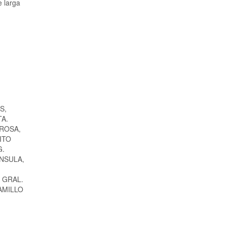
e larga
S,
TA.
IROSA,
ITO
G.
INSULA,
 GRAL.
AMILLO