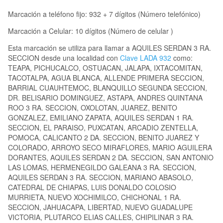
Marcación a teléfono fijo: 932 + 7 dígitos (Número telefónico)
Marcación a Celular: 10 dígitos (Número de celular )
Esta marcación se utiliza para llamar a AQUILES SERDAN 3 RA.
SECCION desde una localidad con
Clave LADA 932
como:
TEAPA, PICHUCALCO, OSTUACAN, JALAPA, IXTACOMITAN,
TACOTALPA, AGUA BLANCA, ALLENDE PRIMERA SECCION,
BARRIAL CUAUHTEMOC, BLANQUILLO SEGUNDA SECCION,
DR. BELISARIO DOMINGUEZ, ASTAPA, ANDRES QUINTANA
ROO 3 RA. SECCION, OXOLOTAN, JUAREZ, BENITO
GONZALEZ, EMILIANO ZAPATA, AQUILES SERDAN 1 RA.
SECCION, EL PARAISO, PUXCATAN, ARCADIO ZENTELLA,
POMOCA, CALICANTO 2 DA. SECCION, BENITO JUAREZ Y
COLORADO, ARROYO SECO MIRAFLORES, MARIO AGUILERA
DORANTES, AQUILES SERDAN 2 DA. SECCION, SAN ANTONIO
LAS LOMAS, HERMENEGILDO GALEANA 3 RA. SECCION,
AQUILES SERDAN 3 RA. SECCION, MARIANO ABASOLO,
CATEDRAL DE CHIAPAS, LUIS DONALDO COLOSIO
MURRIETA, NUEVO XOCHIMILCO, CHICHONAL 1 RA.
SECCION, JAHUACAPA, LIBERTAD, NUEVO GUADALUPE
VICTORIA, PLUTARCO ELIAS CALLES, CHIPILINAR 3 RA.