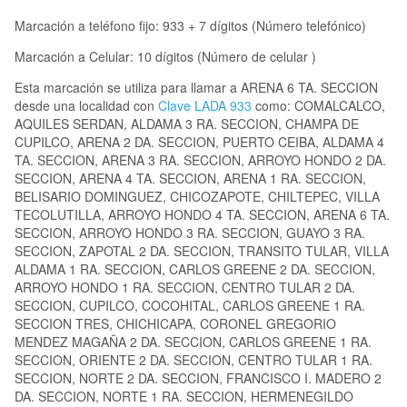
Marcación a teléfono fijo: 933 + 7 dígitos (Número telefónico)
Marcación a Celular: 10 dígitos (Número de celular )
Esta marcación se utiliza para llamar a ARENA 6 TA. SECCION
desde una localidad con
Clave LADA 933
como: COMALCALCO,
AQUILES SERDAN, ALDAMA 3 RA. SECCION, CHAMPA DE
CUPILCO, ARENA 2 DA. SECCION, PUERTO CEIBA, ALDAMA 4
TA. SECCION, ARENA 3 RA. SECCION, ARROYO HONDO 2 DA.
SECCION, ARENA 4 TA. SECCION, ARENA 1 RA. SECCION,
BELISARIO DOMINGUEZ, CHICOZAPOTE, CHILTEPEC, VILLA
TECOLUTILLA, ARROYO HONDO 4 TA. SECCION, ARENA 6 TA.
SECCION, ARROYO HONDO 3 RA. SECCION, GUAYO 3 RA.
SECCION, ZAPOTAL 2 DA. SECCION, TRANSITO TULAR, VILLA
ALDAMA 1 RA. SECCION, CARLOS GREENE 2 DA. SECCION,
ARROYO HONDO 1 RA. SECCION, CENTRO TULAR 2 DA.
SECCION, CUPILCO, COCOHITAL, CARLOS GREENE 1 RA.
SECCION TRES, CHICHICAPA, CORONEL GREGORIO
MENDEZ MAGAÑA 2 DA. SECCION, CARLOS GREENE 1 RA.
SECCION, ORIENTE 2 DA. SECCION, CENTRO TULAR 1 RA.
SECCION, NORTE 2 DA. SECCION, FRANCISCO I. MADERO 2
DA. SECCION, NORTE 1 RA. SECCION, HERMENEGILDO