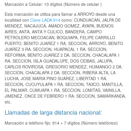
Marcación a Celular: 10 dígitos (Número de celular )
Esta marcación se utiliza para llamar a ARROYO desde una
localidad con
Clave LADA 914
como: CUNDUACAN, JALPA DE
MENDEZ, NACAJUCA, AMADO GOMEZ, AYAPA, BUENOS
AIRES, ANTA, ANTA Y CULICO, BANDERA, CAMPO
PETROLERO MECOACAN, BOQUIAPA, FELIPE CARRILLO
PUERTO, BENITO JUAREZ 1 RA. SECCION, ARROYO, BENITO
JUAREZ 3 RA. SECCION, HUAPACAL 1 RA. SECCION,
REFORMA, BENITO JUAREZ 2 DA. SECCION, CHACALAPA 1
RA. SECCION, ISLA GUADALUPE, DOS CEIBAS, JALUPA,
CARLOS ROVIROSA, GREGORIO MENDEZ, HUIMANGO 2 DA.
SECCION, CHACALAPA 2 DA. SECCION, RIBERA ALTA, LA
LUCHA, JOSE MARIA PINO SUAREZ, LIBERTAD 1 RA.
SECCION, CUCUYULAPA 1 RA. SECCION, TAXCO, MANTILLA,
EL PALMAR, CUMUAPA 1 RA. SECCION, LOMITAS, VAINILLA,
JIMENEZ, ONCE DE FEBRERO 1 RA. SECCION, SAMARKANDA,
etc.
Llamadas de larga distancia nacional:
Marcación a teléfono fijo: 914 + 7 dígitos (Número telefónico)