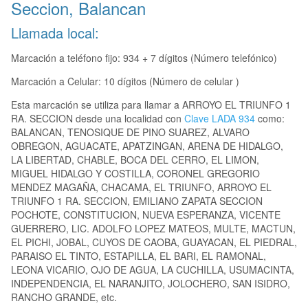
Seccion, Balancan
Llamada local:
Marcación a teléfono fijo: 934 + 7 dígitos (Número telefónico)
Marcación a Celular: 10 dígitos (Número de celular )
Esta marcación se utiliza para llamar a ARROYO EL TRIUNFO 1
RA. SECCION desde una localidad con
Clave LADA 934
como:
BALANCAN, TENOSIQUE DE PINO SUAREZ, ALVARO
OBREGON, AGUACATE, APATZINGAN, ARENA DE HIDALGO,
LA LIBERTAD, CHABLE, BOCA DEL CERRO, EL LIMON,
MIGUEL HIDALGO Y COSTILLA, CORONEL GREGORIO
MENDEZ MAGAÑA, CHACAMA, EL TRIUNFO, ARROYO EL
TRIUNFO 1 RA. SECCION, EMILIANO ZAPATA SECCION
POCHOTE, CONSTITUCION, NUEVA ESPERANZA, VICENTE
GUERRERO, LIC. ADOLFO LOPEZ MATEOS, MULTE, MACTUN,
EL PICHI, JOBAL, CUYOS DE CAOBA, GUAYACAN, EL PIEDRAL,
PARAISO EL TINTO, ESTAPILLA, EL BARI, EL RAMONAL,
LEONA VICARIO, OJO DE AGUA, LA CUCHILLA, USUMACINTA,
INDEPENDENCIA, EL NARANJITO, JOLOCHERO, SAN ISIDRO,
RANCHO GRANDE, etc.