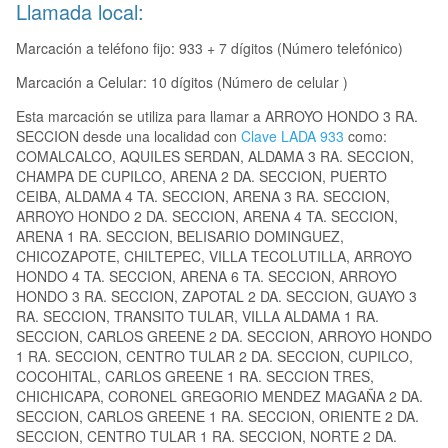
Llamada local:
Marcación a teléfono fijo: 933 + 7 dígitos (Número telefónico)
Marcación a Celular: 10 dígitos (Número de celular )
Esta marcación se utiliza para llamar a ARROYO HONDO 3 RA.
SECCION desde una localidad con
Clave LADA 933
como:
COMALCALCO, AQUILES SERDAN, ALDAMA 3 RA. SECCION,
CHAMPA DE CUPILCO, ARENA 2 DA. SECCION, PUERTO
CEIBA, ALDAMA 4 TA. SECCION, ARENA 3 RA. SECCION,
ARROYO HONDO 2 DA. SECCION, ARENA 4 TA. SECCION,
ARENA 1 RA. SECCION, BELISARIO DOMINGUEZ,
CHICOZAPOTE, CHILTEPEC, VILLA TECOLUTILLA, ARROYO
HONDO 4 TA. SECCION, ARENA 6 TA. SECCION, ARROYO
HONDO 3 RA. SECCION, ZAPOTAL 2 DA. SECCION, GUAYO 3
RA. SECCION, TRANSITO TULAR, VILLA ALDAMA 1 RA.
SECCION, CARLOS GREENE 2 DA. SECCION, ARROYO HONDO
1 RA. SECCION, CENTRO TULAR 2 DA. SECCION, CUPILCO,
COCOHITAL, CARLOS GREENE 1 RA. SECCION TRES,
CHICHICAPA, CORONEL GREGORIO MENDEZ MAGAÑA 2 DA.
SECCION, CARLOS GREENE 1 RA. SECCION, ORIENTE 2 DA.
SECCION, CENTRO TULAR 1 RA. SECCION, NORTE 2 DA.