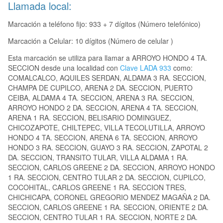
Llamada local:
Marcación a teléfono fijo: 933 + 7 dígitos (Número telefónico)
Marcación a Celular: 10 dígitos (Número de celular )
Esta marcación se utiliza para llamar a ARROYO HONDO 4 TA.
SECCION desde una localidad con
Clave LADA 933
como:
COMALCALCO, AQUILES SERDAN, ALDAMA 3 RA. SECCION,
CHAMPA DE CUPILCO, ARENA 2 DA. SECCION, PUERTO
CEIBA, ALDAMA 4 TA. SECCION, ARENA 3 RA. SECCION,
ARROYO HONDO 2 DA. SECCION, ARENA 4 TA. SECCION,
ARENA 1 RA. SECCION, BELISARIO DOMINGUEZ,
CHICOZAPOTE, CHILTEPEC, VILLA TECOLUTILLA, ARROYO
HONDO 4 TA. SECCION, ARENA 6 TA. SECCION, ARROYO
HONDO 3 RA. SECCION, GUAYO 3 RA. SECCION, ZAPOTAL 2
DA. SECCION, TRANSITO TULAR, VILLA ALDAMA 1 RA.
SECCION, CARLOS GREENE 2 DA. SECCION, ARROYO HONDO
1 RA. SECCION, CENTRO TULAR 2 DA. SECCION, CUPILCO,
COCOHITAL, CARLOS GREENE 1 RA. SECCION TRES,
CHICHICAPA, CORONEL GREGORIO MENDEZ MAGAÑA 2 DA.
SECCION, CARLOS GREENE 1 RA. SECCION, ORIENTE 2 DA.
SECCION, CENTRO TULAR 1 RA. SECCION, NORTE 2 DA.