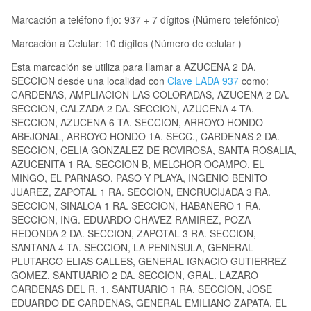
Marcación a teléfono fijo: 937 + 7 dígitos (Número telefónico)
Marcación a Celular: 10 dígitos (Número de celular )
Esta marcación se utiliza para llamar a AZUCENA 2 DA.
SECCION desde una localidad con
Clave LADA 937
como:
CARDENAS, AMPLIACION LAS COLORADAS, AZUCENA 2 DA.
SECCION, CALZADA 2 DA. SECCION, AZUCENA 4 TA.
SECCION, AZUCENA 6 TA. SECCION, ARROYO HONDO
ABEJONAL, ARROYO HONDO 1A. SECC., CARDENAS 2 DA.
SECCION, CELIA GONZALEZ DE ROVIROSA, SANTA ROSALIA,
AZUCENITA 1 RA. SECCION B, MELCHOR OCAMPO, EL
MINGO, EL PARNASO, PASO Y PLAYA, INGENIO BENITO
JUAREZ, ZAPOTAL 1 RA. SECCION, ENCRUCIJADA 3 RA.
SECCION, SINALOA 1 RA. SECCION, HABANERO 1 RA.
SECCION, ING. EDUARDO CHAVEZ RAMIREZ, POZA
REDONDA 2 DA. SECCION, ZAPOTAL 3 RA. SECCION,
SANTANA 4 TA. SECCION, LA PENINSULA, GENERAL
PLUTARCO ELIAS CALLES, GENERAL IGNACIO GUTIERREZ
GOMEZ, SANTUARIO 2 DA. SECCION, GRAL. LAZARO
CARDENAS DEL R. 1, SANTUARIO 1 RA. SECCION, JOSE
EDUARDO DE CARDENAS, GENERAL EMILIANO ZAPATA, EL