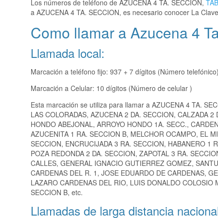
Los números de teléfono de AZUCENA 4 TA. SECCION,
TA
a AZUCENA 4 TA. SECCION, es necesario conocer La Clav
Como llamar a Azucena 4 Ta
Llamada local:
Marcación a teléfono fijo: 937 + 7 dígitos (Número telefónico
Marcación a Celular: 10 dígitos (Número de celular )
Esta marcación se utiliza para llamar a AZUCENA 4 TA. SE
LAS COLORADAS, AZUCENA 2 DA. SECCION, CALZADA 2 
HONDO ABEJONAL, ARROYO HONDO 1A. SECC., CARDENA
AZUCENITA 1 RA. SECCION B, MELCHOR OCAMPO, EL MI
SECCION, ENCRUCIJADA 3 RA. SECCION, HABANERO 1 R
POZA REDONDA 2 DA. SECCION, ZAPOTAL 3 RA. SECCIO
CALLES, GENERAL IGNACIO GUTIERREZ GOMEZ, SANTUA
CARDENAS DEL R. 1, JOSE EDUARDO DE CARDENAS, GEN
LAZARO CARDENAS DEL RIO, LUIS DONALDO COLOSIO M
SECCION B, etc.
Llamadas de larga distancia nacional