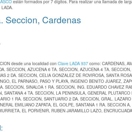
BASCO
están formados por 7 dígitos. Para realizar una llamada de larg
e LADA.
. Seccion, Cardenas
)
CCION desde una localidad con
Clave LADA 937
como: CARDENAS, A
DA. SECCION, AZUCENA 6 TA. SECCION, AZUCENA 4 TA. SECCION
S 2 DA. SECCION, CELIA GONZALEZ DE ROVIROSA, SANTA ROSA
NGO, EL PARNASO, PASO Y PLAYA, INGENIO BENITO JUAREZ, ZAP
A. SECCION, SINALOA 1 RA. SECCION, ING. EDUARDO CHAVEZ RA
N, SANTANA 4 TA. SECCION, LA PENINSULA, GENERAL PLUTARCO 
RIO 1 RA. SECCION, SANTUARIO 2 DA. SECCION, GRAL. LAZARO
ERAL EMILIANO ZAPATA, EL GOLPE, SANTANA 1 RA. SECCION A,
URRIETA, EL PORVENIR, RUBEN JARAMILLO LAZO, ENCRUCIJADA 
: