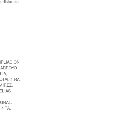
a distancia
MPLIACION
, ARROYO
LIA,
OTAL 1 RA.
MIREZ,
ELIAS
 GRAL.
4 TA.