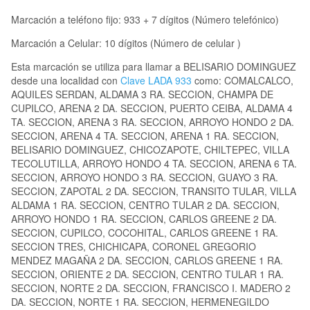
Marcación a teléfono fijo: 933 + 7 dígitos (Número telefónico)
Marcación a Celular: 10 dígitos (Número de celular )
Esta marcación se utiliza para llamar a BELISARIO DOMINGUEZ
desde una localidad con
Clave LADA 933
como: COMALCALCO,
AQUILES SERDAN, ALDAMA 3 RA. SECCION, CHAMPA DE
CUPILCO, ARENA 2 DA. SECCION, PUERTO CEIBA, ALDAMA 4
TA. SECCION, ARENA 3 RA. SECCION, ARROYO HONDO 2 DA.
SECCION, ARENA 4 TA. SECCION, ARENA 1 RA. SECCION,
BELISARIO DOMINGUEZ, CHICOZAPOTE, CHILTEPEC, VILLA
TECOLUTILLA, ARROYO HONDO 4 TA. SECCION, ARENA 6 TA.
SECCION, ARROYO HONDO 3 RA. SECCION, GUAYO 3 RA.
SECCION, ZAPOTAL 2 DA. SECCION, TRANSITO TULAR, VILLA
ALDAMA 1 RA. SECCION, CENTRO TULAR 2 DA. SECCION,
ARROYO HONDO 1 RA. SECCION, CARLOS GREENE 2 DA.
SECCION, CUPILCO, COCOHITAL, CARLOS GREENE 1 RA.
SECCION TRES, CHICHICAPA, CORONEL GREGORIO
MENDEZ MAGAÑA 2 DA. SECCION, CARLOS GREENE 1 RA.
SECCION, ORIENTE 2 DA. SECCION, CENTRO TULAR 1 RA.
SECCION, NORTE 2 DA. SECCION, FRANCISCO I. MADERO 2
DA. SECCION, NORTE 1 RA. SECCION, HERMENEGILDO