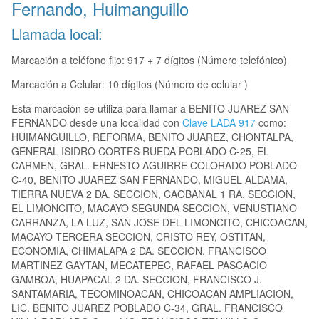
Fernando, Huimanguillo
Llamada local:
Marcación a teléfono fijo: 917 + 7 dígitos (Número telefónico)
Marcación a Celular: 10 dígitos (Número de celular )
Esta marcación se utiliza para llamar a BENITO JUAREZ SAN
FERNANDO desde una localidad con
Clave LADA 917
como:
HUIMANGUILLO, REFORMA, BENITO JUAREZ, CHONTALPA,
GENERAL ISIDRO CORTES RUEDA POBLADO C-25, EL
CARMEN, GRAL. ERNESTO AGUIRRE COLORADO POBLADO
C-40, BENITO JUAREZ SAN FERNANDO, MIGUEL ALDAMA,
TIERRA NUEVA 2 DA. SECCION, CAOBANAL 1 RA. SECCION,
EL LIMONCITO, MACAYO SEGUNDA SECCION, VENUSTIANO
CARRANZA, LA LUZ, SAN JOSE DEL LIMONCITO, CHICOACAN,
MACAYO TERCERA SECCION, CRISTO REY, OSTITAN,
ECONOMIA, CHIMALAPA 2 DA. SECCION, FRANCISCO
MARTINEZ GAYTAN, MECATEPEC, RAFAEL PASCACIO
GAMBOA, HUAPACAL 2 DA. SECCION, FRANCISCO J.
SANTAMARIA, TECOMINOACAN, CHICOACAN AMPLIACION,
LIC. BENITO JUAREZ POBLADO C-34, GRAL. FRANCISCO