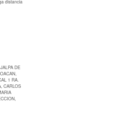
ga distancia
JALPA DE
COACAN,
AL 1 RA.
A, CARLOS
MARIA
ECCION,