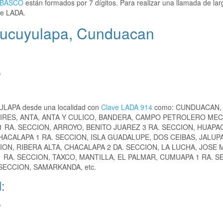
ABASCO
están formados por 7 dígitos. Para realizar una llamada de lar
e LADA.
Cucuyulapa, Cunduacan
)
ULAPA desde una localidad con
Clave LADA 914
como: CUNDUACAN, 
IRES, ANTA, ANTA Y CULICO, BANDERA, CAMPO PETROLERO ME
 RA. SECCION, ARROYO, BENITO JUAREZ 3 RA. SECCION, HUAPAC
HACALAPA 1 RA. SECCION, ISLA GUADALUPE, DOS CEIBAS, JALUP
N, RIBERA ALTA, CHACALAPA 2 DA. SECCION, LA LUCHA, JOSE 
 RA. SECCION, TAXCO, MANTILLA, EL PALMAR, CUMUAPA 1 RA. S
 SECCION, SAMARKANDA, etc.
:
)