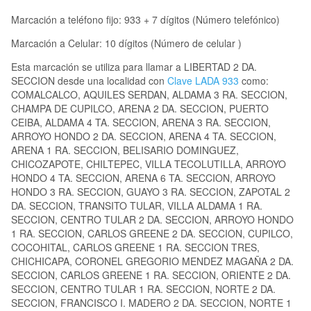
Marcación a teléfono fijo: 933 + 7 dígitos (Número telefónico)
Marcación a Celular: 10 dígitos (Número de celular )
Esta marcación se utiliza para llamar a LIBERTAD 2 DA.
SECCION desde una localidad con
Clave LADA 933
como:
COMALCALCO, AQUILES SERDAN, ALDAMA 3 RA. SECCION,
CHAMPA DE CUPILCO, ARENA 2 DA. SECCION, PUERTO
CEIBA, ALDAMA 4 TA. SECCION, ARENA 3 RA. SECCION,
ARROYO HONDO 2 DA. SECCION, ARENA 4 TA. SECCION,
ARENA 1 RA. SECCION, BELISARIO DOMINGUEZ,
CHICOZAPOTE, CHILTEPEC, VILLA TECOLUTILLA, ARROYO
HONDO 4 TA. SECCION, ARENA 6 TA. SECCION, ARROYO
HONDO 3 RA. SECCION, GUAYO 3 RA. SECCION, ZAPOTAL 2
DA. SECCION, TRANSITO TULAR, VILLA ALDAMA 1 RA.
SECCION, CENTRO TULAR 2 DA. SECCION, ARROYO HONDO
1 RA. SECCION, CARLOS GREENE 2 DA. SECCION, CUPILCO,
COCOHITAL, CARLOS GREENE 1 RA. SECCION TRES,
CHICHICAPA, CORONEL GREGORIO MENDEZ MAGAÑA 2 DA.
SECCION, CARLOS GREENE 1 RA. SECCION, ORIENTE 2 DA.
SECCION, CENTRO TULAR 1 RA. SECCION, NORTE 2 DA.
SECCION, FRANCISCO I. MADERO 2 DA. SECCION, NORTE 1