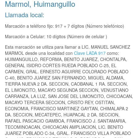
Marmol, Huimanguillo
Llamada local:
Marcación a teléfono fijo: 917 + 7 dígitos (Número telefónico)
Marcación a Celular: 10 dígitos (Número de celular )
Esta marcación se utiliza para llamar a LIC. MANUEL SANCHEZ
MARMOL desde una localidad con
Clave LADA 917
como:
HUIMANGUILLO, REFORMA, BENITO JUAREZ, CHONTALPA,
GENERAL ISIDRO CORTES RUEDA POBLADO C-25, EL
CARMEN, GRAL. ERNESTO AGUIRRE COLORADO POBLADO
C-40, BENITO JUAREZ SAN FERNANDO, MIGUEL ALDAMA,
TIERRA NUEVA 2 DA. SECCION, CAOBANAL 1 RA. SECCION,
EL LIMONCITO, MACAYO SEGUNDA SECCION, VENUSTIANO
CARRANZA, LA LUZ, SAN JOSE DEL LIMONCITO, CHICOACAN,
MACAYO TERCERA SECCION, CRISTO REY, OSTITAN,
ECONOMIA, FRANCISCO MARTINEZ GAYTAN, CHIMALAPA 2
DA. SECCION, MECATEPEC, HUAPACAL 2 DA. SECCION,
RAFAEL PASCACIO GAMBOA, FRANCISCO J. SANTAMARIA,
TECOMINOACAN, CHICOACAN AMPLIACION, LIC. BENITO
JUAREZ POBLADO C-34, GRAL. FRANCISCO VILLA POBLADO