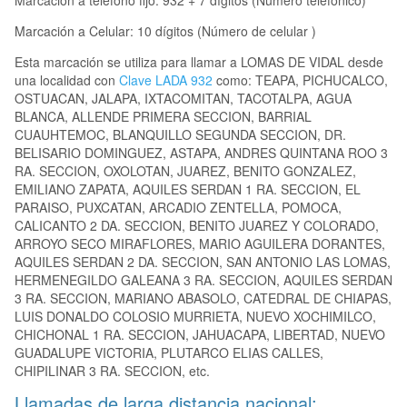
Marcación a teléfono fijo: 932 + 7 dígitos (Número telefónico)
Marcación a Celular: 10 dígitos (Número de celular )
Esta marcación se utiliza para llamar a LOMAS DE VIDAL desde
una localidad con
Clave LADA 932
como: TEAPA, PICHUCALCO,
OSTUACAN, JALAPA, IXTACOMITAN, TACOTALPA, AGUA
BLANCA, ALLENDE PRIMERA SECCION, BARRIAL
CUAUHTEMOC, BLANQUILLO SEGUNDA SECCION, DR.
BELISARIO DOMINGUEZ, ASTAPA, ANDRES QUINTANA ROO 3
RA. SECCION, OXOLOTAN, JUAREZ, BENITO GONZALEZ,
EMILIANO ZAPATA, AQUILES SERDAN 1 RA. SECCION, EL
PARAISO, PUXCATAN, ARCADIO ZENTELLA, POMOCA,
CALICANTO 2 DA. SECCION, BENITO JUAREZ Y COLORADO,
ARROYO SECO MIRAFLORES, MARIO AGUILERA DORANTES,
AQUILES SERDAN 2 DA. SECCION, SAN ANTONIO LAS LOMAS,
HERMENEGILDO GALEANA 3 RA. SECCION, AQUILES SERDAN
3 RA. SECCION, MARIANO ABASOLO, CATEDRAL DE CHIAPAS,
LUIS DONALDO COLOSIO MURRIETA, NUEVO XOCHIMILCO,
CHICHONAL 1 RA. SECCION, JAHUACAPA, LIBERTAD, NUEVO
GUADALUPE VICTORIA, PLUTARCO ELIAS CALLES,
CHIPILINAR 3 RA. SECCION, etc.
Llamadas de larga distancia nacional: