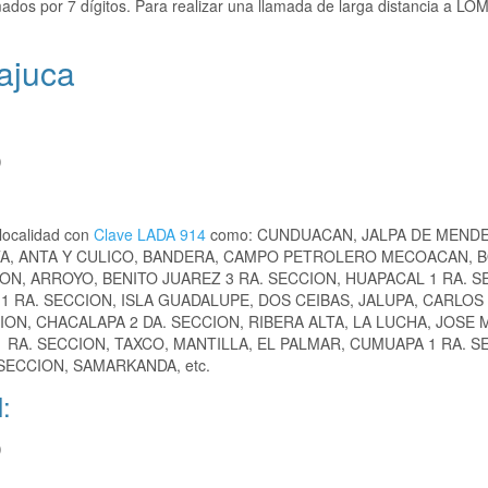
ados por 7 dígitos. Para realizar una llamada de larga distancia a LO
ajuca
)
localidad con
Clave LADA 914
como: CUNDUACAN, JALPA DE MENDE
TA, ANTA Y CULICO, BANDERA, CAMPO PETROLERO MECOACAN, B
ON, ARROYO, BENITO JUAREZ 3 RA. SECCION, HUAPACAL 1 RA. S
1 RA. SECCION, ISLA GUADALUPE, DOS CEIBAS, JALUPA, CARLOS
N, CHACALAPA 2 DA. SECCION, RIBERA ALTA, LA LUCHA, JOSE 
 RA. SECCION, TAXCO, MANTILLA, EL PALMAR, CUMUAPA 1 RA. S
 SECCION, SAMARKANDA, etc.
:
)