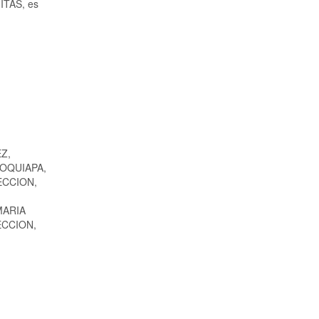
MITAS, es
Z,
OQUIAPA,
ECCION,
MARIA
ECCION,