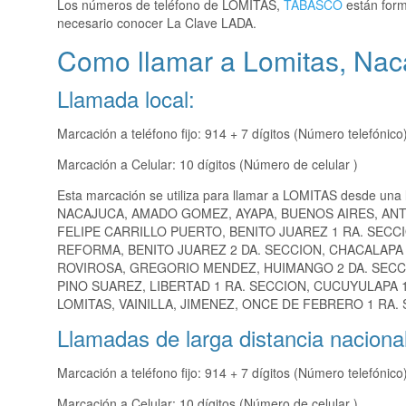
Los números de teléfono de LOMITAS,
TABASCO
están form
necesario conocer La Clave LADA.
Como llamar a Lomitas, Nac
Llamada local:
Marcación a teléfono fijo: 914 + 7 dígitos (Número telefónico
Marcación a Celular: 10 dígitos (Número de celular )
Esta marcación se utiliza para llamar a LOMITAS desde una 
NACAJUCA, AMADO GOMEZ, AYAPA, BUENOS AIRES, AN
FELIPE CARRILLO PUERTO, BENITO JUAREZ 1 RA. SECCI
REFORMA, BENITO JUAREZ 2 DA. SECCION, CHACALAPA 
ROVIROSA, GREGORIO MENDEZ, HUIMANGO 2 DA. SECCIO
PINO SUAREZ, LIBERTAD 1 RA. SECCION, CUCUYULAPA 1
LOMITAS, VAINILLA, JIMENEZ, ONCE DE FEBRERO 1 RA.
Llamadas de larga distancia nacional
Marcación a teléfono fijo: 914 + 7 dígitos (Número telefónico
Marcación a Celular: 10 dígitos (Número de celular )