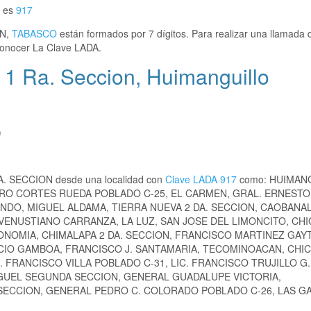
o es
917
ON,
TABASCO
están formados por 7 dígitos. Para realizar una llamada 
onocer La Clave LADA.
 1 Ra. Seccion, Huimanguillo
)
RA. SECCION desde una localidad con
Clave LADA 917
como: HUIMAN
DRO CORTES RUEDA POBLADO C-25, EL CARMEN, GRAL. ERNEST
DO, MIGUEL ALDAMA, TIERRA NUEVA 2 DA. SECCION, CAOBANAL
VENUSTIANO CARRANZA, LA LUZ, SAN JOSE DEL LIMONCITO, CH
ONOMIA, CHIMALAPA 2 DA. SECCION, FRANCISCO MARTINEZ GAY
ACIO GAMBOA, FRANCISCO J. SANTAMARIA, TECOMINOACAN, CHI
. FRANCISCO VILLA POBLADO C-31, LIC. FRANCISCO TRUJILLO G
MIGUEL SEGUNDA SECCION, GENERAL GUADALUPE VICTORIA,
ECCION, GENERAL PEDRO C. COLORADO POBLADO C-26, LAS GAR