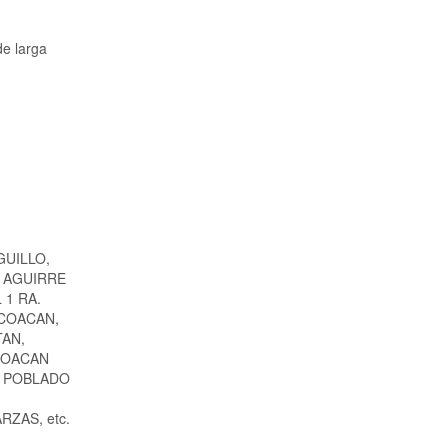
de larga
GUILLO,
O AGUIRRE
 1 RA.
ICOACAN,
TAN,
COACAN
. POBLADO
ZAS, etc.