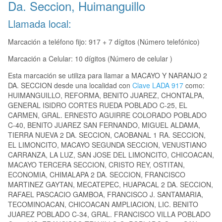
Da. Seccion, Huimanguillo
Llamada local:
Marcación a teléfono fijo: 917 + 7 dígitos (Número telefónico)
Marcación a Celular: 10 dígitos (Número de celular )
Esta marcación se utiliza para llamar a MACAYO Y NARANJO 2
DA. SECCION desde una localidad con
Clave LADA 917
como:
HUIMANGUILLO, REFORMA, BENITO JUAREZ, CHONTALPA,
GENERAL ISIDRO CORTES RUEDA POBLADO C-25, EL
CARMEN, GRAL. ERNESTO AGUIRRE COLORADO POBLADO
C-40, BENITO JUAREZ SAN FERNANDO, MIGUEL ALDAMA,
TIERRA NUEVA 2 DA. SECCION, CAOBANAL 1 RA. SECCION,
EL LIMONCITO, MACAYO SEGUNDA SECCION, VENUSTIANO
CARRANZA, LA LUZ, SAN JOSE DEL LIMONCITO, CHICOACAN,
MACAYO TERCERA SECCION, CRISTO REY, OSTITAN,
ECONOMIA, CHIMALAPA 2 DA. SECCION, FRANCISCO
MARTINEZ GAYTAN, MECATEPEC, HUAPACAL 2 DA. SECCION,
RAFAEL PASCACIO GAMBOA, FRANCISCO J. SANTAMARIA,
TECOMINOACAN, CHICOACAN AMPLIACION, LIC. BENITO
JUAREZ POBLADO C-34, GRAL. FRANCISCO VILLA POBLADO