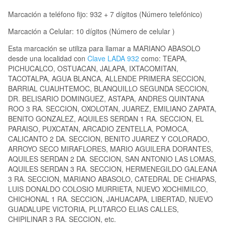
Marcación a teléfono fijo: 932 + 7 dígitos (Número telefónico)
Marcación a Celular: 10 dígitos (Número de celular )
Esta marcación se utiliza para llamar a MARIANO ABASOLO
desde una localidad con
Clave LADA 932
como: TEAPA,
PICHUCALCO, OSTUACAN, JALAPA, IXTACOMITAN,
TACOTALPA, AGUA BLANCA, ALLENDE PRIMERA SECCION,
BARRIAL CUAUHTEMOC, BLANQUILLO SEGUNDA SECCION,
DR. BELISARIO DOMINGUEZ, ASTAPA, ANDRES QUINTANA
ROO 3 RA. SECCION, OXOLOTAN, JUAREZ, EMILIANO ZAPATA,
BENITO GONZALEZ, AQUILES SERDAN 1 RA. SECCION, EL
PARAISO, PUXCATAN, ARCADIO ZENTELLA, POMOCA,
CALICANTO 2 DA. SECCION, BENITO JUAREZ Y COLORADO,
ARROYO SECO MIRAFLORES, MARIO AGUILERA DORANTES,
AQUILES SERDAN 2 DA. SECCION, SAN ANTONIO LAS LOMAS,
AQUILES SERDAN 3 RA. SECCION, HERMENEGILDO GALEANA
3 RA. SECCION, MARIANO ABASOLO, CATEDRAL DE CHIAPAS,
LUIS DONALDO COLOSIO MURRIETA, NUEVO XOCHIMILCO,
CHICHONAL 1 RA. SECCION, JAHUACAPA, LIBERTAD, NUEVO
GUADALUPE VICTORIA, PLUTARCO ELIAS CALLES,
CHIPILINAR 3 RA. SECCION, etc.