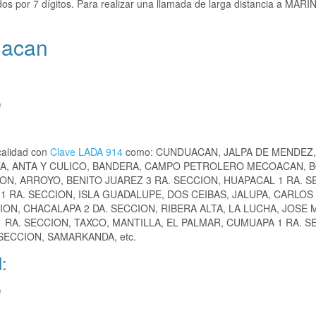
s por 7 dígitos. Para realizar una llamada de larga distancia a MARIN
uacan
)
calidad con
Clave LADA 914
como: CUNDUACAN, JALPA DE MENDEZ,
TA, ANTA Y CULICO, BANDERA, CAMPO PETROLERO MECOACAN, B
ON, ARROYO, BENITO JUAREZ 3 RA. SECCION, HUAPACAL 1 RA. S
1 RA. SECCION, ISLA GUADALUPE, DOS CEIBAS, JALUPA, CARLOS
N, CHACALAPA 2 DA. SECCION, RIBERA ALTA, LA LUCHA, JOSE 
 RA. SECCION, TAXCO, MANTILLA, EL PALMAR, CUMUAPA 1 RA. S
 SECCION, SAMARKANDA, etc.
:
)