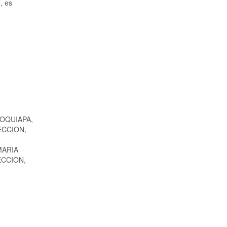
, es
OQUIAPA,
ECCION,
MARIA
ECCION,