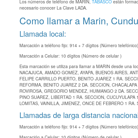
Los números de teléfono de MARIN,
TABASCO
están formado
necesario conocer La Clave LADA.
Como llamar a Marin, Cund
Llamada local:
Marcación a teléfono fijo: 914 + 7 dígitos (Número telefónico
Marcación a Celular: 10 dígitos (Número de celular )
Esta marcación se utiliza para llamar a MARIN desde una lo
NACAJUCA, AMADO GOMEZ, AYAPA, BUENOS AIRES, AN
FELIPE CARRILLO PUERTO, BENITO JUAREZ 1 RA. SECCI
REFORMA, BENITO JUAREZ 2 DA. SECCION, CHACALAPA 
ROVIROSA, GREGORIO MENDEZ, HUIMANGO 2 DA. SECCIO
PINO SUAREZ, LIBERTAD 1 RA. SECCION, CUCUYULAPA 1
LOMITAS, VAINILLA, JIMENEZ, ONCE DE FEBRERO 1 RA.
Llamadas de larga distancia nacional
Marcación a teléfono fijo: 914 + 7 dígitos (Número telefónico
Marcación a Celular: 10 dígitos (Número de celular )