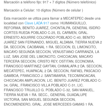
Marcación a teléfono fijo: 917 + 7 dígitos (Número telefónico)
Marcación a Celular: 10 dígitos (Número de celular )
Esta marcación se utiliza para llamar a MECATEPEC desde una
localidad con
Clave LADA 917
como: HUIMANGUILLO,
REFORMA, BENITO JUAREZ, CHONTALPA, GENERAL ISIDRO
CORTES RUEDA POBLADO C-25, EL CARMEN, GRAL.
ERNESTO AGUIRRE COLORADO POBLADO C-40, BENITO
JUAREZ SAN FERNANDO, MIGUEL ALDAMA, TIERRA NUEVA 2
DA. SECCION, CAOBANAL 1 RA. SECCION, EL LIMONCITO,
MACAYO SEGUNDA SECCION, VENUSTIANO CARRANZA, LA
LUZ, SAN JOSE DEL LIMONCITO, CHICOACAN, MACAYO
TERCERA SECCION, CRISTO REY, OSTITAN, ECONOMIA,
FRANCISCO MARTINEZ GAYTAN, CHIMALAPA 2 DA. SECCION,
MECATEPEC, HUAPACAL 2 DA. SECCION, RAFAEL PASCACIO
GAMBOA, FRANCISCO J. SANTAMARIA, TECOMINOACAN,
CHICOACAN AMPLIACION, LIC. BENITO JUAREZ POBLADO C-
34, GRAL. FRANCISCO VILLA POBLADO C-31, LIC.
FRANCISCO TRUJILLO G. POBLADO C-32, SAN MANUEL,
TIERRA NUEVA 1 RA. SECC., GENERAL GUADALUPE
VICTORIA, SAN MIGUEL SEGUNDA SECCION,
ENCOMENDERO, GRAL. JOSE MERCEDES GAMAS 1 RA.