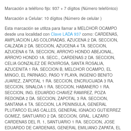
Marcación a teléfono fijo: 937 + 7 dígitos (Número telefónico)
Marcación a Celular: 10 dígitos (Número de celular )
Esta marcación se utiliza para llamar a MELCHOR OCAMPO
desde una localidad con
Clave LADA 937
como: CARDENAS,
AMPLIACION LAS COLORADAS, AZUCENA 2 DA. SECCION,
CALZADA 2 DA. SECCION, AZUCENA 4 TA. SECCION,
AZUCENA 6 TA. SECCION, ARROYO HONDO ABEJONAL,
ARROYO HONDO 1A. SECC., CARDENAS 2 DA. SECCION,
CELIA GONZALEZ DE ROVIROSA, SANTA ROSALIA,
AZUCENITA 1 RA. SECCION B, MELCHOR OCAMPO, EL
MINGO, EL PARNASO, PASO Y PLAYA, INGENIO BENITO
JUAREZ, ZAPOTAL 1 RA. SECCION, ENCRUCIJADA 3 RA.
SECCION, SINALOA 1 RA. SECCION, HABANERO 1 RA.
SECCION, ING. EDUARDO CHAVEZ RAMIREZ, POZA
REDONDA 2 DA. SECCION, ZAPOTAL 3 RA. SECCION,
SANTANA 4 TA. SECCION, LA PENINSULA, GENERAL
PLUTARCO ELIAS CALLES, GENERAL IGNACIO GUTIERREZ
GOMEZ, SANTUARIO 2 DA. SECCION, GRAL. LAZARO
CARDENAS DEL R. 1, SANTUARIO 1 RA. SECCION, JOSE
EDUARDO DE CARDENAS, GENERAL EMILIANO ZAPATA, EL