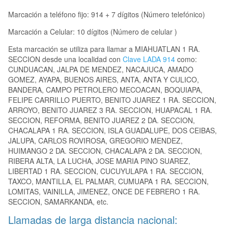
Marcación a teléfono fijo: 914 + 7 dígitos (Número telefónico)
Marcación a Celular: 10 dígitos (Número de celular )
Esta marcación se utiliza para llamar a MIAHUATLAN 1 RA.
SECCION desde una localidad con
Clave LADA 914
como:
CUNDUACAN, JALPA DE MENDEZ, NACAJUCA, AMADO
GOMEZ, AYAPA, BUENOS AIRES, ANTA, ANTA Y CULICO,
BANDERA, CAMPO PETROLERO MECOACAN, BOQUIAPA,
FELIPE CARRILLO PUERTO, BENITO JUAREZ 1 RA. SECCION,
ARROYO, BENITO JUAREZ 3 RA. SECCION, HUAPACAL 1 RA.
SECCION, REFORMA, BENITO JUAREZ 2 DA. SECCION,
CHACALAPA 1 RA. SECCION, ISLA GUADALUPE, DOS CEIBAS,
JALUPA, CARLOS ROVIROSA, GREGORIO MENDEZ,
HUIMANGO 2 DA. SECCION, CHACALAPA 2 DA. SECCION,
RIBERA ALTA, LA LUCHA, JOSE MARIA PINO SUAREZ,
LIBERTAD 1 RA. SECCION, CUCUYULAPA 1 RA. SECCION,
TAXCO, MANTILLA, EL PALMAR, CUMUAPA 1 RA. SECCION,
LOMITAS, VAINILLA, JIMENEZ, ONCE DE FEBRERO 1 RA.
SECCION, SAMARKANDA, etc.
Llamadas de larga distancia nacional: